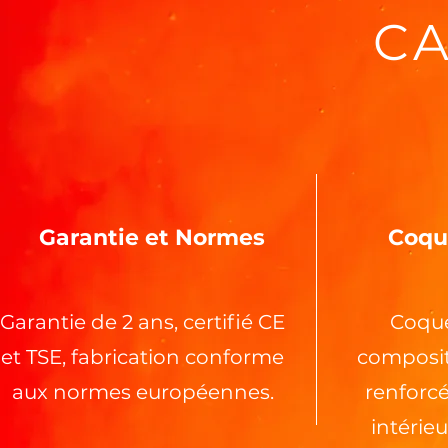
CA
Garantie et Normes
Coque
Garantie de 2 ans, certifié CE
Coqu
et TSE, fabrication conforme
composite
aux normes européennes.
renforcé
intérie