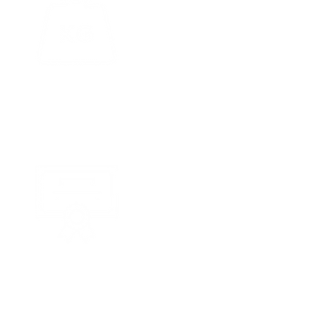
2.600 kg
Capacité de charge
élevée
2 Ans de 
Fabrication certifiée CE, au
européennes.