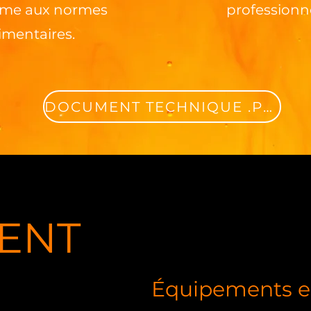
rme aux normes
professionne
imentaires.
DOCUMENT TECHNIQUE .PDF
ENT
Équipements e