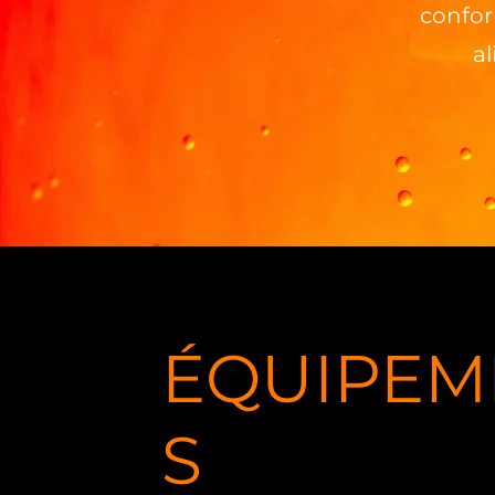
confo
al
ÉQUIPEM
S