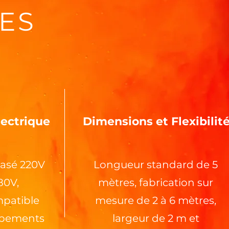
ES
lectrique
Dimensions et Flexibilit
asé 220V
Longueur standard de 5
80V,
mètres, fabrication sur
patible
mesure de 2 à 6 mètres,
uipements
largeur de 2 m et