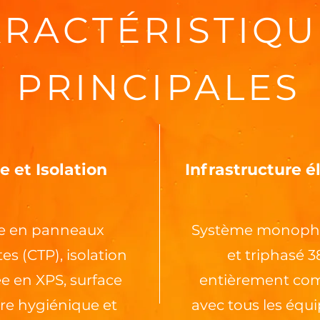
RACTÉRISTIQU
PRINCIPALES
 et Isolation
Infrastructure é
e en panneaux
Système monoph
s (CTP), isolation
et triphasé 3
e en XPS, surface
entièrement com
ure hygiénique et
avec tous les éq