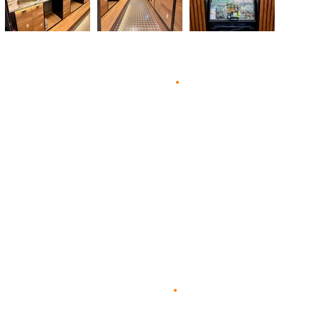
F
n
D