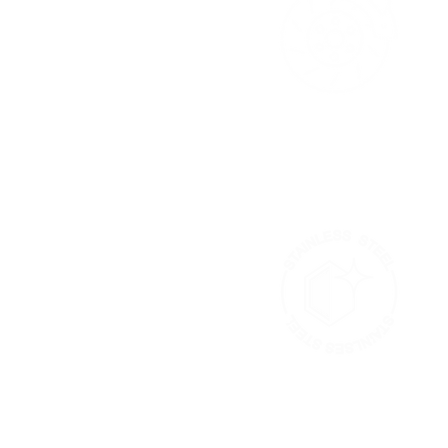
Châssis
freiné
à torsion & système freiné
304
Cuisine en inox