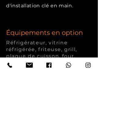
d'installation clé en main.
Équipements en option
Réfrigérateur, vitrine
réfrigérée, friteuse, grill,
plaque de cuisson, four,
équipements à café, plans de
travail de préparation, hotte
industrielle, groupes de
réfrigération, bain-marie,
four à pizza, réfrigérateurs à
boissons
et de nombreuses
solutions de cuisine
professionnelle sur mesure
selon votre projet.