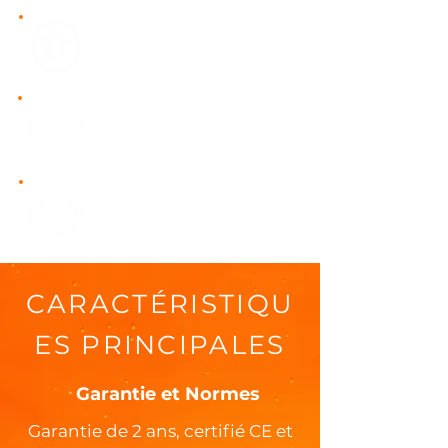
304
Paslanmaz çelik mutfak
Frenli şasi
Torsiyon Dingil & Frenli
Sistem
Özel Üretim
Kişiselleştirilebilir İç & Dış
Tasarım
CARACTÉRISTIQU
ES PRINCIPALES
Garantie et Normes
Garantie de 2 ans, certifié CE et