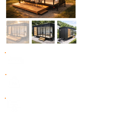
15 m²​
Geniş kullanım alanı
2.600 kg Yüksek taşıma
kapasitesi
​2 Yıl Garanti
CE belgeli, Avrupa
standartlarında üretim.