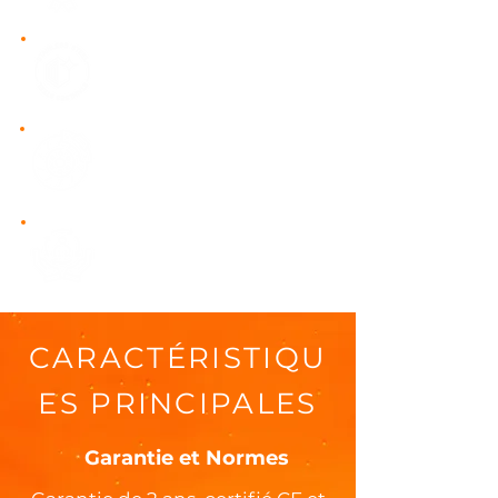
standartlarında üretim.
304
Paslanmaz çelik mutfak
Frenli şasi
Torsiyon Dingil & Frenli
Sistem
Özel Üretim
Kişiselleştirilebilir İç & Dış
Tasarım
CARACTÉRISTIQU
ES PRINCIPALES
Garantie et Normes