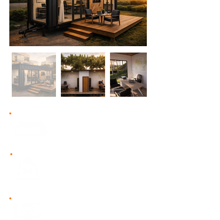
22,5 m²​
Geniş kullanım alanı
2.600 kg Yüksek taşıma
kapasitesi
​2 Yıl Garanti
CE belgeli, Avrupa