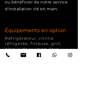
ou bénéficier de notre service
d'installation clé en main.
Équipements en option
Réfrigérateur, vitrine
réfrigérée, friteuse, grill,
plaque de cuisson, four,
équipements à café, plans de
travail de préparation, hotte
industrielle, groupes de
réfrigération, bain-marie,
four à pizza, réfrigérateurs à
boissons
et de nombreuses
solutions de cuisine
professionnelle sur mesure
selon votre projet.